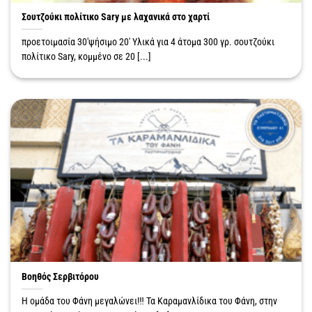
Σουτζούκι πολίτικο Sary με λαχανικά στο χαρτί
προετοιμασία 30′ψήσιμο 20′ Yλικά για 4 άτομα 300 γρ. σουτζούκι
πολίτικο Sary, κομμένο σε 20 [...]
Βοηθός Σερβιτόρου
Η ομάδα του Φάνη μεγαλώνει!‼️ Τα Καραμανλίδικα του Φάνη, στην