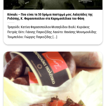
Κόνιαλι – Που είναι τα 50 δράμια παστιρμά μου; Λαλητάδες της
Ροδόπης, Κ. Φαρασοπούλου στα Καραμανλίδικα του Φάνη
Τραγούδι: Κατίνα Φαρασοπούλου-Μισαηλίδου Βιολί: Κυριάκος
Πετράς Ούτι: Γιάννης Παγκοζίδης Λαούτο: Θανάσης Μουσμουλίδης
Τουμπελέκι: Γιώργος Παγκοζίδης [...]