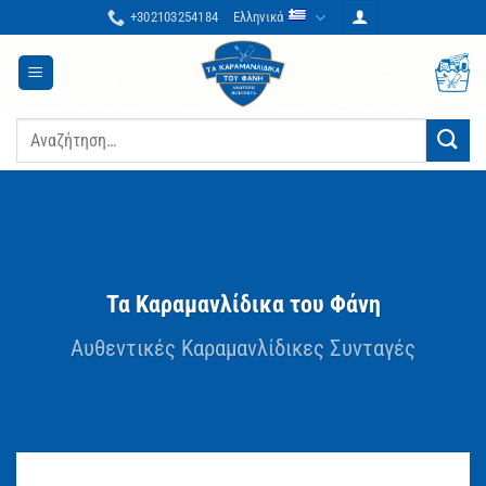
Μετάβαση
+302103254184
Ελληνικά
στο
περιεχόμενο
Αναζήτηση
για:
Τα Καραμανλίδικα του Φάνη
Αυθεντικές Καραμανλίδικες Συνταγές