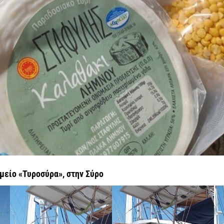
μείο «Τυροσύρα», στην Σύρο