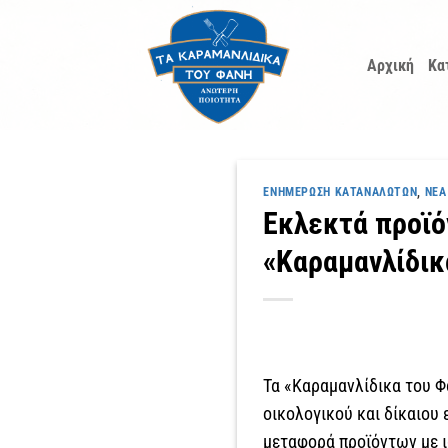
Μετάβαση
στο
Αρχική
Κα
περιεχόμενο
ΕΝΗΜΈΡΩΣΗ ΚΑΤΑΝΑΛΩΤΏΝ
,
ΝΈΑ
Εκλεκτά προϊο
«Καραμανλίδικ
Τα «Καραμανλίδικα του Φ
οικολογικού και δίκαιου
μεταφορά προϊόντων με ι