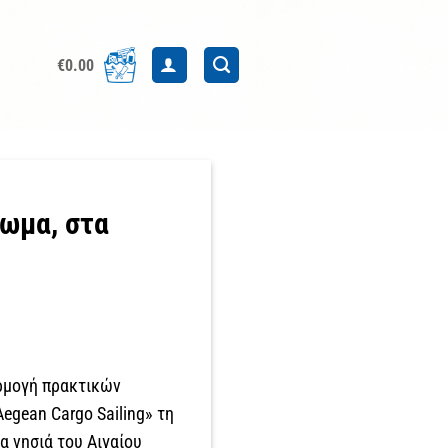
€
0.00
πωμα, στα
αρμογή πρακτικών
egean Cargo Sailing» τη
α νησιά του Αιγαίου