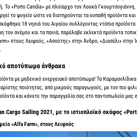
ή. Το «Porto Candia» με πλοίαρχο τον Λουκά Γκουρτσογιάννη,
υργεί το ψυγείο ώστε να διατηρούνται τα ευπαθή προϊόντα και
σκέφθηκε 18 νησιά του Αιγαίου συλλέγοντας ντόπια προϊόντα
μη του ανέμου και τα πανιά, παρέλαβε εκλεκτά προϊόντα τοπ
Farm» στους Λειψούς, «Ασούτης» στην Άνδρο, «Διασέλι» στην 
.
ικό αποτύπωμα άνθρακα
οϊόντα με μηδενικό ενεργειακό αποτύπωμα! Τα Καραμανλίδικα
 αρίστης ποιότητας, από μικρούς παραγωγούς, με τον πιο φιλ
οϊόντα και κάνετε την παραγγελία σας στο παντοπωλείο μας 
 Cargo Sailing 2021, με το ιστιοπλοϊκό σκάφος «Port
μείο «Alfa Farm», στους Λειψούς