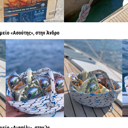
μείο «Ασούτης», στην Άνδρο
είο «Διασέλι», στην Ίο