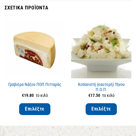
ΣΧΕΤΙΚΆ ΠΡΟΪΌΝΤΑ
Γραβιέρα Νάξου ΠΟΠ Πιτταράς
Κοπανιστή (καυτερή) Τήνου
Π.Ο.Π.
€
19.80
το κιλό
€
17.50
το κιλό
Επιλέξτε
Επιλέξτε