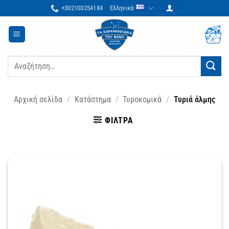
Μετάβαση
+302103254184
Ελληνικά
στο
περιεχόμενο
Αναζήτηση
για:
Αρχική σελίδα
/
Κατάστημα
/
Τυροκομικά
/
Τυριά άλμης
ΦΊΛΤΡΑ