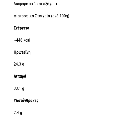
διαφορετικό και αξέχαστο.
Διατροφικά Στοιχεία (ανά 100g)
Ενέργεια
~448 kcal
Πρωτεΐνη
24.3 g
Λιπαρά
33.1 g
Υδατάνθρακες
2.4 g