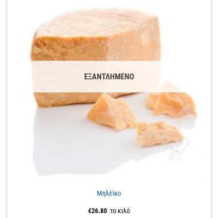
ΕΞΑΝΤΛΗΜΈΝΟ
Μηλέϊκο
€
26.80
το κιλό