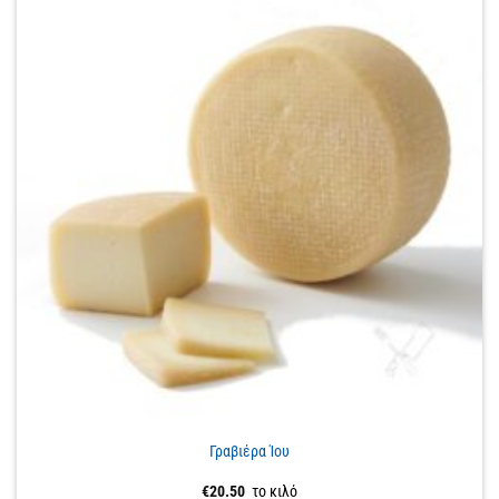
Γραβιέρα Ίου
€
20.50
το κιλό