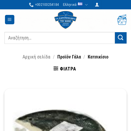
Μετάβαση
+302103254184
Ελληνικά
στο
περιεχόμενο
Αναζήτηση
για:
Αρχική σελίδα
/
Προϊόν Γάλα
/
Κατσικίσιο
ΦΊΛΤΡΑ