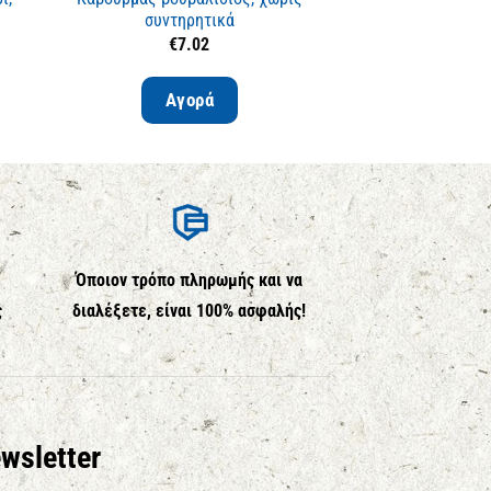
συντηρητικά
άλεσ
€
7.02
€
3.
Αγορά
Αγο
Όποιον τρόπο πληρωμής και να
ς
διαλέξετε, είναι 100% ασφαλής!
wsletter