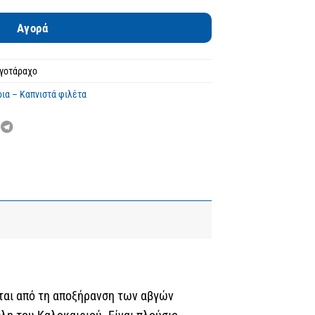
Αγορά
υγοτάραχο
ια – Καπνιστά φιλέτα
εται από τη αποξήρανση των αβγών