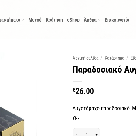
ταστήματα
Μενού
Κράτηση
eShop
Άρθρα
Επικοινωνία
Αρχική σελίδα
/
Κατάστημα
/
Εί
Παραδοσιακό Αυ
€
26.00
Αυγοτάραχο παραδοσιακό, Με
γρ.
Παραδοσιακό Αυγοτάραχο ποσό