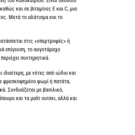
λη του Καλοκαιριού. Είναι πλούσιο
αθώς και σε βιταμίνες Ε και C, μια
ος. Μετά το αλάτισμα και το
ατατάσσεται στις «υπερτροφές» ή
κρά επίγευση, το αυγοτάραχο
 περιέχει συντηρητικά.
 ιδιαίτερη, με νότες από ιώδιο και
με φρεσκοψημένο ψωμί ή πατάτα,
κά. Συνδυάζεται με βασιλικό,
πουρο και τα μαλτ ουίσκι, αλλά και