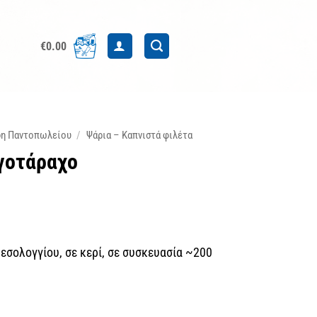
€
0.00
δη Παντοπωλείου
/
Ψάρια – Καπνιστά φιλέτα
γοτάραχο
σολογγίου, σε κερί, σε συσκευασία ~200
τητα