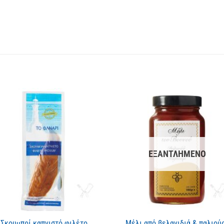
ΕΞΑΝΤΛΗΜΈΝΟ
Σκουμπρί καπνιστό φιλέτο
Μέλι από βελανιδιά & παλιούρ