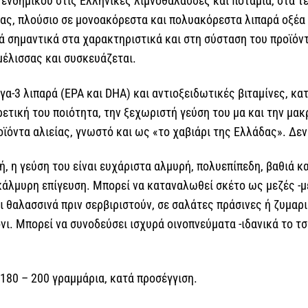
ενδημικού στις Ελληνικές λιμνοθάλασσες και ποτάμια, στα τέ
ας, πλούσιο σε μονοακόρεστα και πολυακόρεστα λιπαρά οξέα κ
 σημαντικά στα χαρακτηριστικά και στη σύσταση του προϊόντ
μέλισσας και συσκευάζεται.
γα-3 λιπαρά (EPA και DHA) και αντιοξειδωτικές βιταμίνες, κ
ρετική του ποιότητα, την ξεχωριστή γεύση του μα και την μα
οϊόντα αλιείας, γνωστό και ως «το χαβιάρι της Ελλάδας». Δεν
, η γεύση του είναι ευχάριστα αλμυρή, πολυεπίπεδη, βαθιά και
υκάλμυρη επίγευση. Μπορεί να καταναλωθεί σκέτο ως μεζές -
ι θαλασσινά πριν σερβιριστούν, σε σαλάτες πράσινες ή ζυμαρι
νι. Μπορεί να συνοδεύσει ισχυρά οινοπνεύματα -ιδανικά το τσί
 180 – 200 γραμμάρια, κατά προσέγγιση.