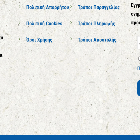
Εγγρ
Πολιτική Απορρήτου
Τρόποι Παραγγελίας
ενημ
προ
Πολιτική Cookies
Τρόποι Πληρωμής
αι
Όροι Χρήσης
Τρόποι Αποστολής
αι
Π