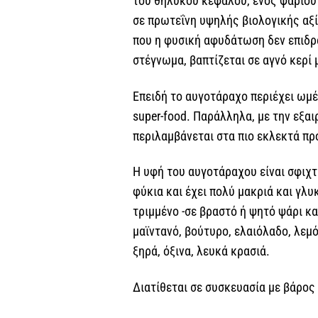
του θηλυκού κέφαλου, ενός ψαριού 
σε πρωτεΐνη υψηλής βιολογικής αξί
που η φυσική αφυδάτωση δεν επιδρά
στέγνωμα, βαπτίζεται σε αγνό κερί 
Επειδή το αυγοτάραχο περιέχει ωμέ
super-food. Παράλληλα, με την εξαι
περιλαμβάνεται στα πιο εκλεκτά πρ
Η υφή του αυγοτάραχου είναι σφιχτή
φύκια και έχει πολύ μακριά και γλ
τριμμένο -σε βραστό ή ψητό ψάρι κα
μαϊντανό, βούτυρο, ελαιόλαδο, λεμό
ξηρά, όξινα, λευκά κρασιά.
Διατίθεται σε συσκευασία με βάρος