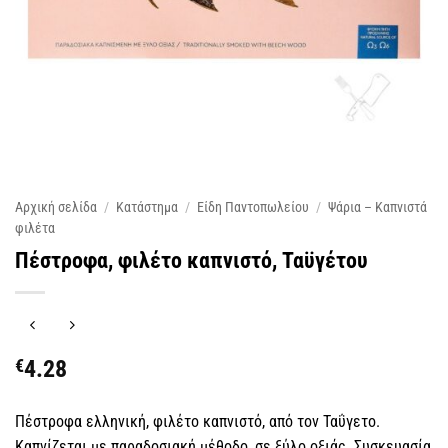
Αρχική σελίδα
/
Κατάστημα
/
Είδη Παντοπωλείου
/
Ψάρια – Καπνιστά
φιλέτα
Πέστροφα, φιλέτο καπνιστό, Ταϋγέτου
€
4.28
Πέστροφα ελληνική, φιλέτο καπνιστό, από τον Ταΰγετο.
Καπνίζεται με παραδοσιακή μέθοδο, σε ξύλο οξιάς. Συσκευασία