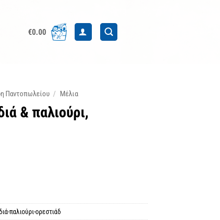
€
0.00
δη Παντοπωλείου
/
Μέλια
ιά & παλιούρι,
διά-παλιούρι-ορεστιάδ