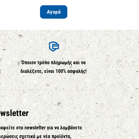
Αγορά
Περισσ
Όποιον τρόπο πληρωμής και να
ς
διαλέξετε, είναι 100% ασφαλής!
wsletter
αφείτε στο newsletter για να λαμβάνετε
ερώσεις σχετικά με νέα προϊόντα,