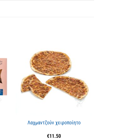
ΕΞΑΝΤΛ
Λαχμαντζούν χειροποίητο
Αυγά Χίου, από κ
βοσκής,
€
11.50
€
3.