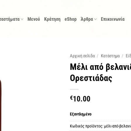
ταστήματα
Μενού
Κράτηση
eShop
Άρθρα
Επικοινωνία
Αρχική σελίδα
/
Κατάστημα
/
Εί
Μέλι από βελανιδ
Ορεστιάδας
€
10.00
Εξαντλημένο
Κωδικός προϊόντος:
μέλι-από-βελανι