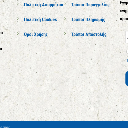
Εγγρ
Πολιτική Απορρήτου
Τρόποι Παραγγελίας
ενημ
προ
Πολιτική Cookies
Τρόποι Πληρωμής
αι
Όροι Χρήσης
Τρόποι Αποστολής
αι
Π
served.