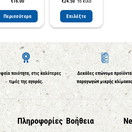
€
16.00
€
24.50
το κιλό
Περισσότερα
Επιλέξτε
φαία ποιότητα, στις καλύτερες
Δεκάδες επώνυμα προϊόντα
τιμές της αγοράς.
παραγωγών μικρής κλίμακα
Πληροφορίες
Βοήθεια
Ne