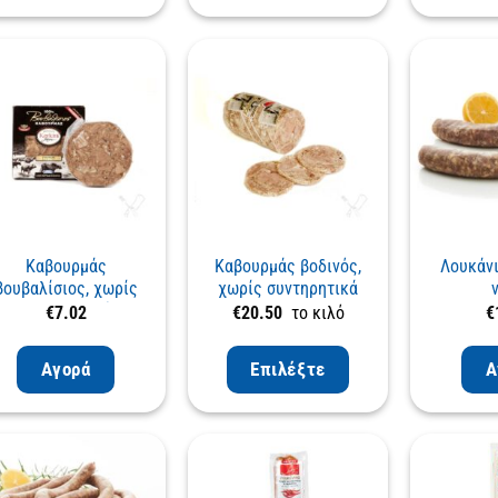
Καβουρμάς
Καβουρμάς βοδινός,
Λουκάνι
βουβαλίσιος, χωρίς
χωρίς συντηρητικά
συντηρητικά
€
7.02
€
20.50
το κιλό
€
Αγορά
Επιλέξτε
Α