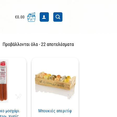
€
0.00
Sorted
Προβάλλονται όλα - 22 αποτελέσματα
by
latest
κο μοσχάρι
Μπουκιές απεριτίφ
εω», χωρίς