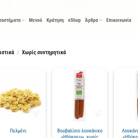
ταστήματα
Μενού
Κράτηση
eShop
Άρθρα
Επικοινωνία
ιστικά
/
Χωρίς συντηρητικά
Πελμένι
Βουβαλίσιο λουκάνικο
Λουκάνι
«Ηδύκρεω», χωρίς
«Ηδύκρ