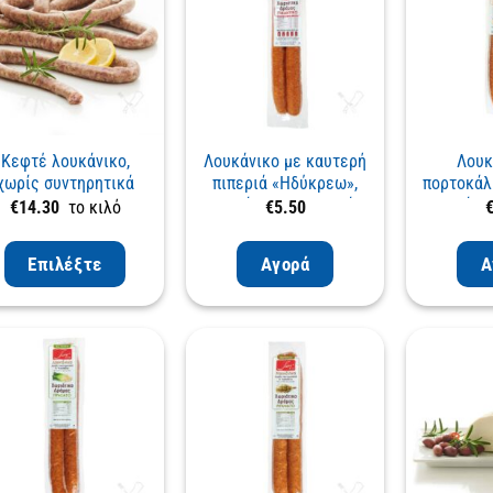
Κεφτέ λουκάνικο,
Λουκάνικο με καυτερή
Λουκ
χωρίς συντηρητικά
πιπεριά «Ηδύκρεω»,
πορτοκάλ
χωρίς συντηρητικά
χωρίς σ
€
14.30
το κιλό
€
5.50
Επιλέξτε
Αγορά
Α