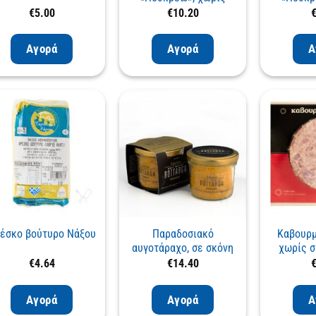
συντηρητικά
συντ
€
5.00
€
10.20
Αγορά
Αγορά
Α
έσκο βούτυρο Νάξου
Παραδοσιακό
Καβουρμ
αυγοτάραχο, σε σκόνη
χωρίς σ
συσκε
€
4.64
€
14.40
Αγορά
Αγορά
Α