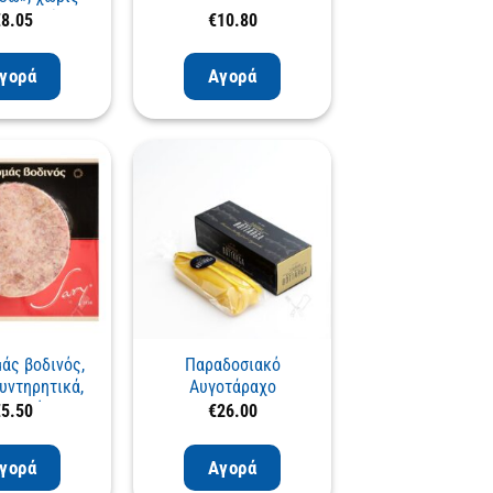
ηρητικά
€
8.05
€
10.80
γορά
Αγορά
άς βοδινός,
Παραδοσιακό
υντηρητικά,
Αυγοτάραχο
υασμένος
€
5.50
€
26.00
γορά
Αγορά