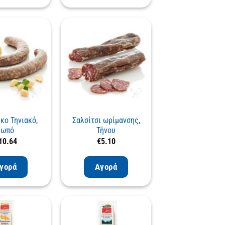
κο Τηνιακό,
Σαλσίτσι ωρίμανσης,
νωπό
Τήνου
10.64
€
5.10
γορά
Αγορά