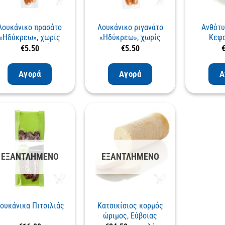
Λουκάνικο πρασάτο
Λουκάνικο ριγανάτο
Ανθότυ
«Ηδύκρεω», χωρίς
«Ηδύκρεω», χωρίς
Κεφα
συντηρητικά
συντηρητικά
€
5.50
€
5.50
Αγορά
Αγορά
Α
ΕΞΑΝΤΛΗΜΈΝΟ
ΕΞΑΝΤΛΗΜΈΝΟ
ουκάνικα Πιτσιλιάς
Κατσικίσιος κορμός
ώριμος, Εύβοιας