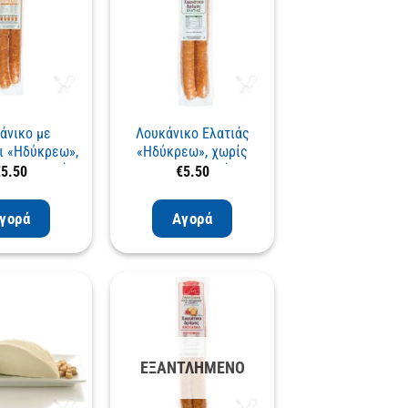
άνικο με
Λουκάνικο Ελατιάς
ι «Ηδύκρεω»,
«Ηδύκρεω», χωρίς
υντηρητικά
συντηρητικά
€
5.50
€
5.50
γορά
Αγορά
ΕΞΑΝΤΛΗΜΈΝΟ