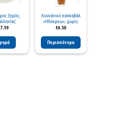
ρος ξηρός,
Λουκάνικο κασκαβάλ
λληνίας
«Ηδύκρεω», χωρίς
συντηρητικά
€
7.59
€
6.50
γορά
Περισσότερα