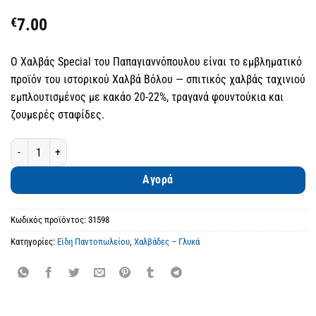
€
7.00
Ο Χαλβάς Special του Παπαγιαννόπουλου είναι το εμβληματικό
προϊόν του ιστορικού Χαλβά Βόλου — σπιτικός χαλβάς ταχινιού
εμπλουτισμένος με κακάο 20-22%, τραγανά φουντούκια και
ζουμερές σταφίδες.
Χαλβάς Special με Κακάο, Φουντούκια & Σταφίδες ποσότητα
Αγορά
Κωδικός προϊόντος:
31598
Κατηγορίες:
Είδη Παντοπωλείου
,
Χαλβάδες – Γλυκά