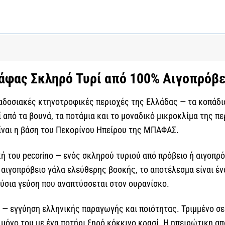
φας Σκληρό Τυρί από 100% Αιγοπρόβε
αραδοσιακές κτηνοτροφικές περιοχές της Ελλάδας — τα κοπάδ
από τα βουνά, τα ποτάμια και το μοναδικό μικροκλίμα της πε
είναι η βάση του Πεκορίνου Ηπείρου της ΜΠΑΦΑΣ.
κή του pecorino — ενός σκληρού τυριού από πρόβειο ή αιγοπρ
αιγοπρόβειο γάλα ελεύθερης βοσκής, το αποτέλεσμα είναι έν
ύσια γεύση που αναπτύσσεται στον ουρανίσκο.
 — εγγύηση ελληνικής παραγωγής και ποιότητας. Τριμμένο σε 
 μόνο του με ένα ποτήρι ξηρό κόκκινο κρασί. Η ηπειρώτικη α