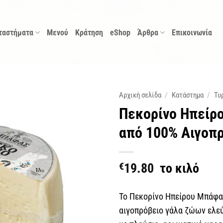
ταστήματα
Μενού
Κράτηση
eShop
Άρθρα
Επικοινωνία
Αρχική σελίδα
/
Κατάστημα
/
Τυ
Πεκορίνο Ηπείρ
από 100% Αιγοπρ
€
19.80
το κιλό
Το Πεκορίνο Ηπείρου Μπάφα
αιγοπρόβειο γάλα ζώων ελεύ