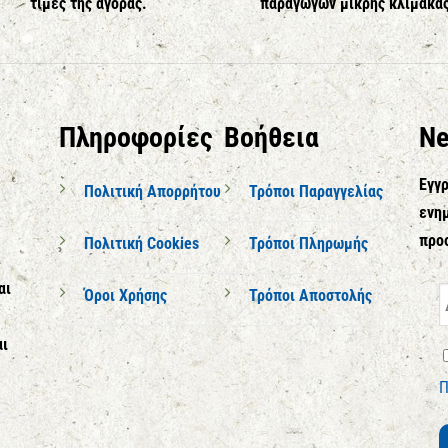
τιμές της αγοράς.
παραγωγών μικρής κλίμακα
Πληροφορίες
Βοήθεια
Ne
Εγγρ
Πολιτική Απορρήτου
Τρόποι Παραγγελίας
ενημ
προ
Πολιτική Cookies
Τρόποι Πληρωμής
αι
Όροι Χρήσης
Τρόποι Αποστολής
αι
Π