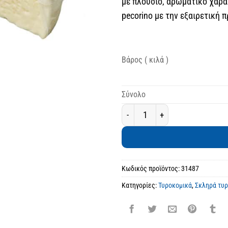
με πλούσιο, αρωματικό χαρα
pecorino με την εξαιρετική
Βάρος ( κιλά )
Σύνολο
Πεκορίνο Ηπείρου Μπάφας Σκλη
Κωδικός προϊόντος:
31487
Κατηγορίες:
Τυροκομικά
,
Σκληρά τυρ