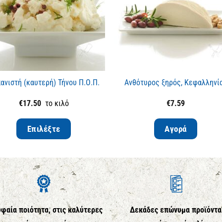
ανιστή (καυτερή) Τήνου Π.Ο.Π.
Ανθότυρος ξηρός, Κεφαλληνί
€
17.50
το κιλό
€
7.59
Επιλέξτε
Αγορά
φαία ποιότητα, στις καλύτερες
Δεκάδες επώνυμα προϊόντα