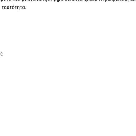
ή ταυτότητα.
ής