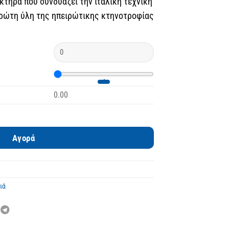
κτήρα που συνδυάζει την ιταλική τεχνική
 πρώτη ύλη της ηπειρώτικης κτηνοτροφίας
0.00
ρό Τυρί από 100% Αιγοπρόβειο Γάλα ποσότητα
Αγορά
ιά