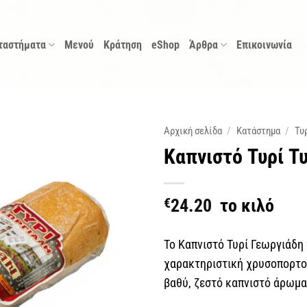
ταστήματα
Μενού
Κράτηση
eShop
Άρθρα
Επικοινωνία
Αρχική σελίδα
/
Κατάστημα
/
Τυ
Καπνιστό Τυρί Τ
€
24.20
το κιλό
Το Καπνιστό Τυρί Γεωργιάδη 
χαρακτηριστική χρυσοπορτο
βαθύ, ζεστό καπνιστό άρωμα