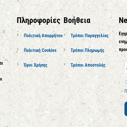
Πληροφορίες
Βοήθεια
Ne
Εγγρ
Πολιτική Απορρήτου
Τρόποι Παραγγελίας
ενημ
προ
Πολιτική Cookies
Τρόποι Πληρωμής
αι
Όροι Χρήσης
Τρόποι Αποστολής
αι
Π