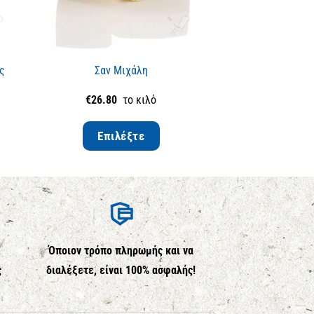
ς
Σαν Μιχάλη
Κοπανιστή (καυτερ
€
26.80
το κιλό
€
17.50
τ
Επιλέξτε
Επιλέ
Όποιον τρόπο πληρωμής και να
ς
διαλέξετε, είναι 100% ασφαλής!