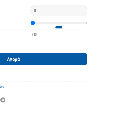
0.00
γιάν ποσότητα
Αγορά
ριά