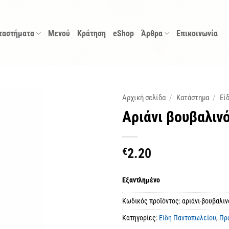
ταστήματα
Μενού
Κράτηση
eShop
Άρθρα
Επικοινωνία
Αρχική σελίδα
/
Κατάστημα
/
Εί
Αριάνι βουβαλιν
€
2.20
Εξαντλημένο
Κωδικός προϊόντος:
αριάνι-βουβαλιν
Κατηγορίες:
Είδη Παντοπωλείου
,
Πρ