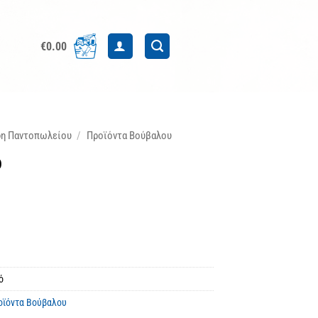
€
0.00
δη Παντοπωλείου
/
Προϊόντα Βούβαλου
ό
ό
οϊόντα Βούβαλου