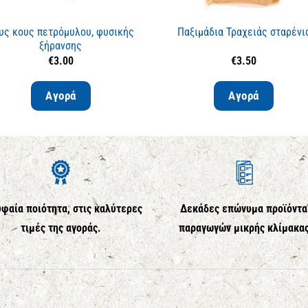
υς κους πετρόμυλου, φυσικής
Παξιμάδια Τραχειάς σταρένι
ξήρανσης
€
3.00
€
3.50
Αγορά
Αγορά
φαία ποιότητα, στις καλύτερες
Δεκάδες επώνυμα προϊόντα
τιμές της αγοράς.
παραγωγών μικρής κλίμακα