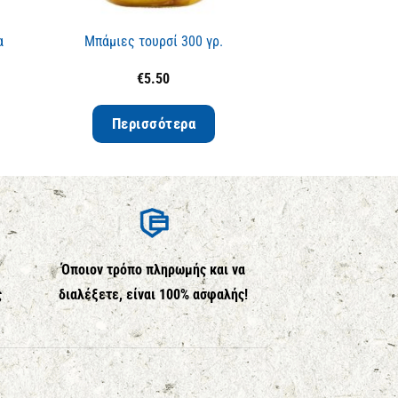
α
Μπάμιες τουρσί 300 γρ.
Ισλί κ
€
5.50
€
15.50
τ
Περισσότερα
Επιλέ
Όποιον τρόπο πληρωμής και να
ς
διαλέξετε, είναι 100% ασφαλής!