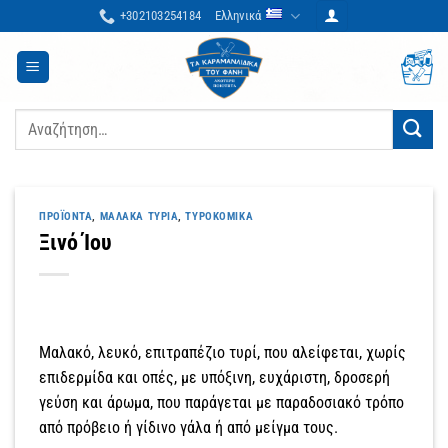
Μετάβαση
+302103254184
Ελληνικά
στο
περιεχόμενο
Αναζήτηση
για:
ΠΡΟΪΌΝΤΑ
,
ΜΑΛΑΚΆ ΤΥΡΙΆ
,
ΤΥΡΟΚΟΜΙΚΆ
Ξινό Ίου
Μαλακό, λευκό, επιτραπέζιο τυρί, που αλείφεται, χωρίς
επιδερμίδα και οπές, με υπόξινη, ευχάριστη, δροσερή
γεύση και άρωμα, που παράγεται με παραδοσιακό τρόπο
από πρόβειο ή γίδινο γάλα ή από μείγμα τους.