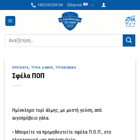
Μετάβαση
+302103254184
Ελληνικά
στο
περιεχόμενο
Αναζήτηση
για:
ΠΡΟΪΌΝΤΑ
,
ΤΥΡΙΆ ΆΛΜΗΣ
,
ΤΥΡΟΚΟΜΙΚΆ
Σφέλα ΠΟΠ
Ημίσκληρο τυρί άλμης, με μεστή γεύση, από
αιγοπρόβειο γάλα.
• Μπορείτε να προμηθευτείτε σφέλα Π.Ο.Π., στο
ηλεκτρονικό μας παντοπωλείο: