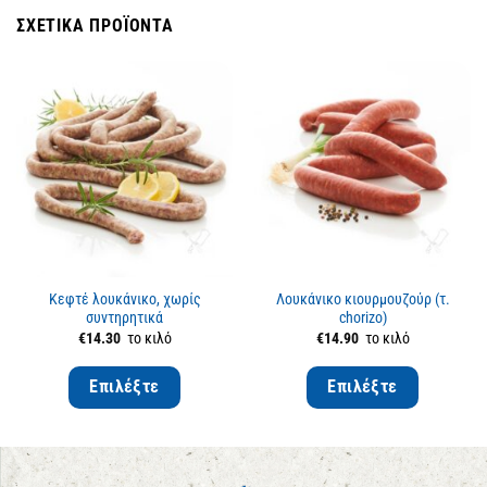
ΣΧΕΤΙΚΆ ΠΡΟΪΌΝΤΑ
Κεφτέ λουκάνικο, χωρίς
Λουκάνικο κιουρμουζούρ (τ.
συντηρητικά
chorizo)
€
14.30
το κιλό
€
14.90
το κιλό
Επιλέξτε
Επιλέξτε