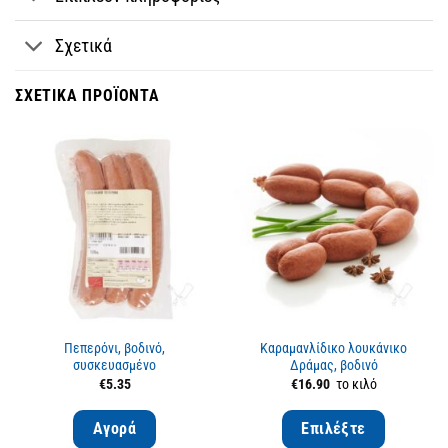
Σχετικά
ΣΧΕΤΙΚΆ ΠΡΟΪΌΝΤΑ
Πεπερόνι, βοδινό,
Καραμανλίδικο λουκάνικο
συσκευασμένο
Δράμας, βοδινό
€
5.35
€
16.90
το κιλό
Αγορά
Επιλέξτε