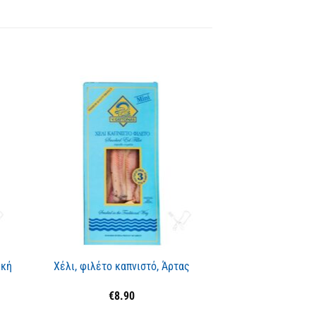
ΕΞΑΝΤΛ
ική
Χέλι, φιλέτο καπνιστό, Άρτας
Βαλσάμικο σύκ
€
8.90
€
3.