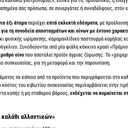
τα καλάθια γαστρονομίας», ειδικά για τις προσωπικές ή επαγγ
απημένα σας πρόσωπα, σε συνεργάτες ή συναδέλφους, στον ε
για έξι άτομα
περιέχει
επτά εκλεκτά εδέσματα
, με προέλευσ
ι
για τη συνοδεία αποσταγμάτων και οίνων με έντονο χαρακ
κι φυσικής ωρίμανσης, καραμανλίδικο παστουρμά καμήλας κα
ύγκλινο. Συνοδεύονται από μία φιάλη κόκκινο κρασί «Πρέμνο
ερυθρό οίνο
που αποτελεί προϊόν άγριας ζύμωσης. Το «χειμερ
ιο συσκευασίας, για τη μεταφορά και την παρουσίαση.
ματος σε κάποιο από τα προϊόντα που περιγράφονται στο καλ
Το κόστος του κιβωτίου συσκευασίας περιλαμβάνεται στην τιμή
όντα κοπής ή μη σταθερού βάρους,
ενδέχεται να κυμαίνεται σ
ό καλάθι αλλαντικών»