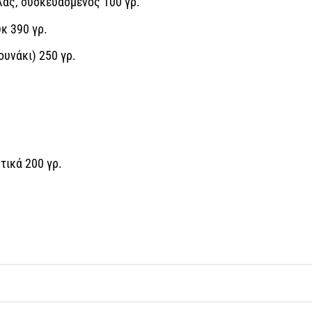
ας, συσκευασμένος 100 γρ.
κ 390 γρ.
υνάκι) 250 γρ.
τικά 200 γρ.