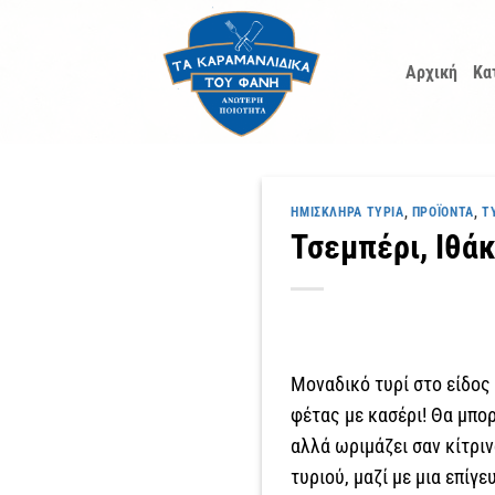
Μετάβαση
στο
Αρχική
Κα
περιεχόμενο
ΗΜΊΣΚΛΗΡΑ ΤΥΡΙΆ
,
ΠΡΟΪΌΝΤΑ
,
Τ
Τσεμπέρι, Ιθά
Mοναδικό τυρί στο είδος
φέτας με κασέρι! Θα μπο
αλλά ωριμάζει σαν κίτριν
τυριού, μαζί με μια επίγ