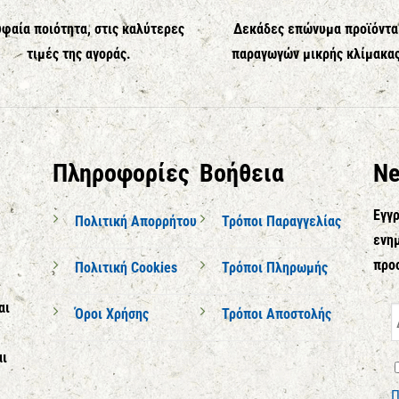
φαία ποιότητα, στις καλύτερες
Δεκάδες επώνυμα προϊόντα
τιμές της αγοράς.
παραγωγών μικρής κλίμακα
Πληροφορίες
Βοήθεια
Ne
Εγγρ
Πολιτική Απορρήτου
Τρόποι Παραγγελίας
ενημ
προ
Πολιτική Cookies
Τρόποι Πληρωμής
αι
Όροι Χρήσης
Τρόποι Αποστολής
αι
Π