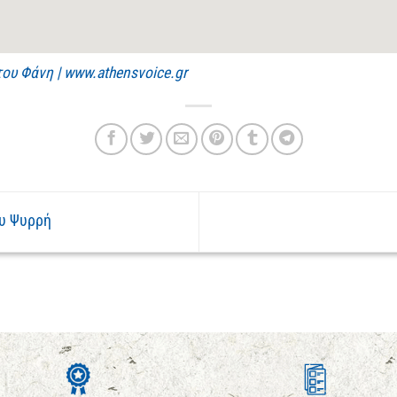
ου Φάνη | www.athensvoice.gr
ου Ψυρρή