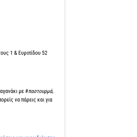
ους 1 & Ευριπίδου 52
σαγανάκι με #
παστουρμά
,
ορείς να πάρεις και για