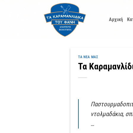
Μετάβαση
στο
Αρχική
Κα
περιεχόμενο
ΤΑ ΝΈΑ ΜΑΣ
Τα Καραμανλίδι
Παστουρμαδοπιτά
ντολμαδάκια, σπι
…