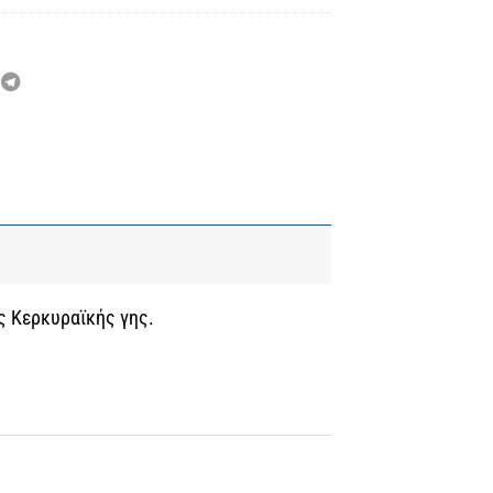
ς Κερκυραϊκής γης.