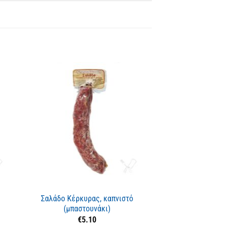
Εξαντλ
Σαλάδο Κέρκυρας, καπνιστό
(μπαστουνάκι)
Παστουρμάς καρ
€
5.10
καμή