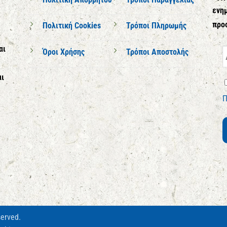
ενημ
προ
Πολιτική Cookies
Τρόποι Πληρωμής
αι
Όροι Χρήσης
Τρόποι Αποστολής
αι
Π
served.