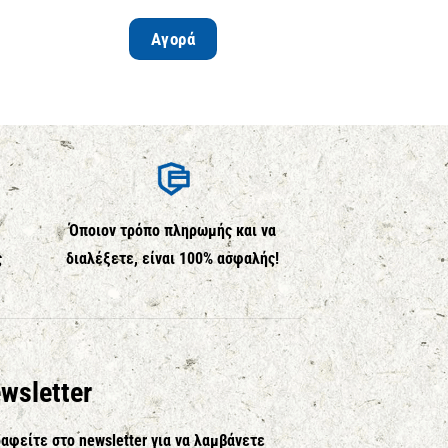
€
95.00
τ
Αγορά
Επιλέ
Όποιον τρόπο πληρωμής και να
ς
διαλέξετε, είναι 100% ασφαλής!
wsletter
αφείτε στο newsletter για να λαμβάνετε