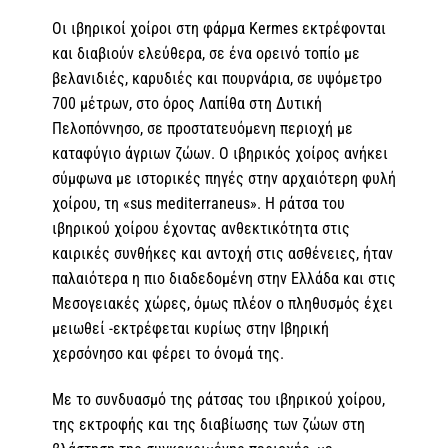
Οι ιβηρικοί χοίροι στη φάρμα Kermes εκτρέφονται
και διαβιούν ελεύθερα, σε ένα ορεινό τοπίο με
βελανιδιές, καρυδιές και πουρνάρια, σε υψόμετρο
700 μέτρων, στο όρος Λαπίθα στη Δυτική
Πελοπόννησο, σε προστατευόμενη περιοχή με
καταφύγιο άγριων ζώων. Ο ιβηρικός χοίρος ανήκει
σύμφωνα με ιστορικές πηγές στην αρχαιότερη φυλή
χοίρου, τη «sus mediterraneus». Η ράτσα του
ιβηρικού χοίρου έχοντας ανθεκτικότητα στις
καιρικές συνθήκες και αντοχή στις ασθένειες, ήταν
παλαιότερα η πιο διαδεδομένη στην Ελλάδα και στις
Μεσογειακές χώρες, όμως πλέον ο πληθυσμός έχει
μειωθεί -εκτρέφεται κυρίως στην Ιβηρική
χερσόνησο και φέρει το όνομά της.
Με το συνδυασμό της ράτσας του ιβηρικού χοίρου,
της εκτροφής και της διαβίωσης των ζώων στη