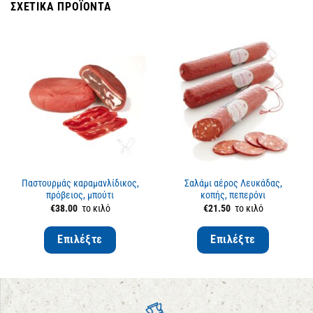
ΣΧΕΤΙΚΆ ΠΡΟΪΌΝΤΑ
Παστουρμάς καραμανλίδικος,
Σαλάμι αέρος Λευκάδας,
πρόβειος, μπούτι
κοπής, πεπερόνι
€
38.00
το κιλό
€
21.50
το κιλό
Επιλέξτε
Επιλέξτε