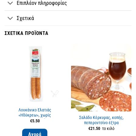
Επιπλέον πληροφορίες
Σχετικά
ΣΧΕΤΙΚΆ ΠΡΟΪΌΝΤΑ
Εξαντλημένο
Λουκάνικο Ελατιάς
«Ηδύκρεω», χωρίς
Σαλάδο Κέρκυρας, κοπής,
συντηρητικά
€
5.50
πεπεροντσίνο έξτρα
€
21.50
το κιλό
Αγορά