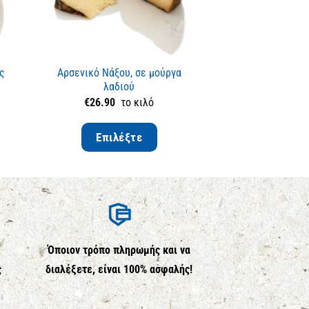
ης
Αρσενικό Νάξου, σε μούργα
Ανεβατό Γ
λαδιού
€
26.90
το κιλό
€
11.80
τ
Επιλέξτε
Επιλέ
Όποιον τρόπο πληρωμής και να
ς
διαλέξετε, είναι 100% ασφαλής!