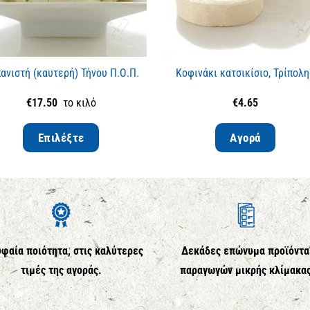
ανιστή (καυτερή) Τήνου Π.Ο.Π.
Κοφινάκι κατσικίσιο, Τρίπολ
€
17.50
το κιλό
€
4.65
Επιλέξτε
Αγορά
φαία ποιότητα, στις καλύτερες
Δεκάδες επώνυμα προϊόντα
τιμές της αγοράς.
παραγωγών μικρής κλίμακα