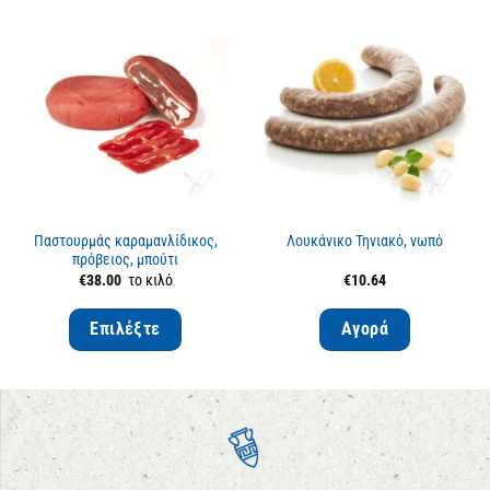
Παστουρμάς καραμανλίδικος,
Λουκάνικο Τηνιακό, νωπό
πρόβειος, μπούτι
€
38.00
το κιλό
€
10.64
Επιλέξτε
Αγορά