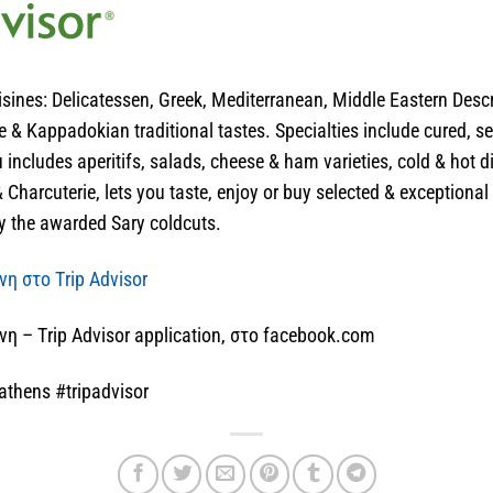
sines: Delicatessen, Greek, Mediterranean, Middle Eastern Descr
e & Kappadokian traditional tastes. Specialties include cured,
ncludes aperitifs, salads, cheese & ham varieties, cold & hot d
 Charcuterie, lets you taste, enjoy or buy selected & exception
y the awarded Sary coldcuts.
η στο Τrip Αdvisor
η – Τrip Αdvisor application, στο facebook.com
thens #tripadvisor