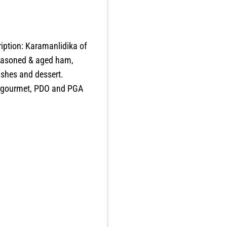
iption: Karamanlidika of
 seasoned & aged ham,
ishes and dessert.
al gourmet, PDO and PGA