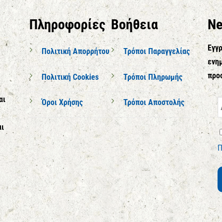
Πληροφορίες
Βοήθεια
Ne
Εγγρ
Πολιτική Απορρήτου
Τρόποι Παραγγελίας
ενημ
προ
Πολιτική Cookies
Τρόποι Πληρωμής
αι
Όροι Χρήσης
Τρόποι Αποστολής
αι
Π