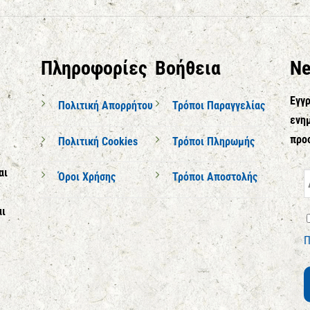
Πληροφορίες
Βοήθεια
Ne
Εγγρ
Πολιτική Απορρήτου
Τρόποι Παραγγελίας
ενημ
προ
Πολιτική Cookies
Τρόποι Πληρωμής
αι
Όροι Χρήσης
Τρόποι Αποστολής
αι
Π