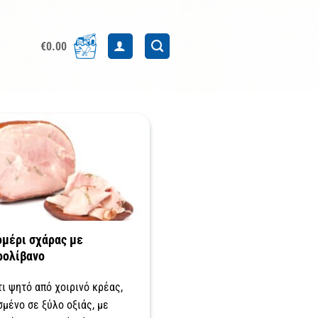
€
0.00
ομέρι σχάρας με
ρολίβανο
ι ψητό από χοιρινό κρέας,
σμένο σε ξύλο οξιάς, με