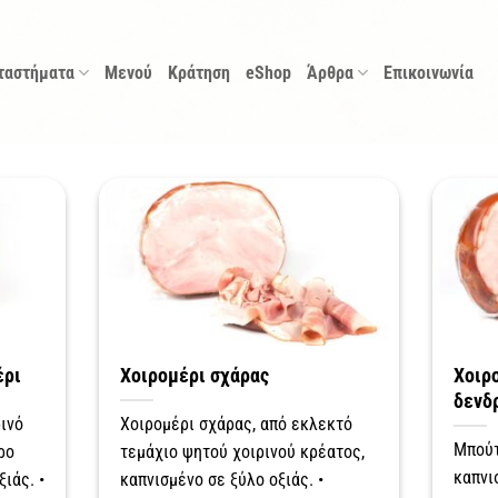
ταστήματα
Μενού
Κράτηση
eShop
Άρθρα
Επικοινωνία
έρι
Χοιρομέρι σχάρας
Χοιρ
δενδ
ινό
Χοιρομέρι σχάρας, από εκλεκτό
Μπούτ
ρο
τεμάχιο ψητού χοιρινού κρέατος,
καπνι
ξιάς. •
καπνισμένο σε ξύλο οξιάς. •