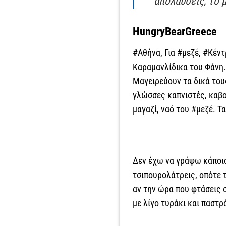
απολαύσεις, το μ
HungryBearGreece
#Αθήνα, Για #μεζέ, #Κέντ
Καραμανλίδικα του Φάνη. 
Μαγειρεύουν τα δικά τους
γλώσσες καπνιστές, καβο
μαγαζί, ναό του #μεζέ. Τα
Δεν έχω να γράψω κάποια
τσιπουρολάτρεις, οπότε 
αν την ώρα που φτάσεις σ
με λίγο τυράκι και παστρ