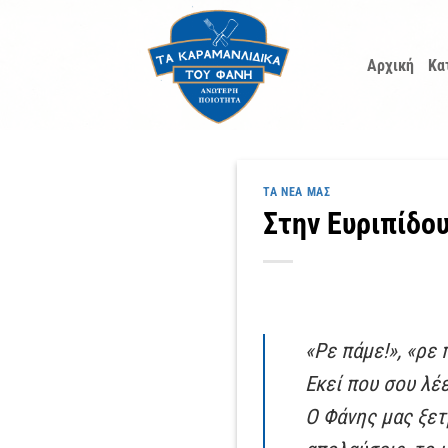
Μετάβαση
στο
Αρχική
Κα
περιεχόμενο
ΤΑ ΝΈΑ ΜΑΣ
Στην Ευριπίδο
«Ρε πάμε!», «ρε
Εκεί που σου λέε
Ο Φάνης μας ξετ