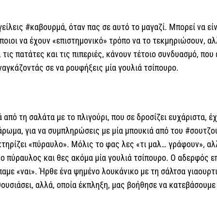
γείλεις #καβουρμά, όταν πας σε αυτό το μαγαζί. Μπορεί να εί
άποιοι να έχουν «επιστημονικό» τρόπο να το τεκμηριώσουν, αλ
 τις πατάτες και τις πιπεριές, κάνουν τέτοιο συνδυασμό, που
αναγκάζοντάς σε να ρουφήξεις μία γουλιά τσίπουρο.
ά από τη σαλάτα με το πλιγούρι, που σε δροσίζει ευχάριστα, 
άρωμα, για να συμπληρώσεις με μία μπουκιά από του #σουτζού
κτηρίζει «πύραυλο». Μόλις το φας λες «τι μαλ… γράφουν», αλ
 ο πύραυλος και θες ακόμα μία γουλιά τσίπουρο. Ο αδερφός ε
παμε «ναι». Ήρθε ένα ψημένο λουκάνικο με τη σάλτσα γιαουρτι
ουσιάσει, αλλά, οποία έκπληξη, μας βοήθησε να κατεβάσουμε