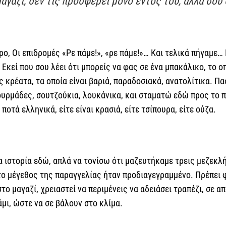
αγαζί, δεν τις προσφέρει μόνο εντός του, αλλά σου 
ρο, Οι επιδρομές «Ρε πάμε!», «ρε πάμε!»… Και τελικά πήγαμε…
Εκεί που σου λέει ότι μπορείς να φας σε ένα μπακάλικο, το οπ
 κρέατα, τα οποία είναι βαριά, παραδοσιακά, ανατολίτικα. Π
υρμάδες, σουτζούκια, λουκάνικα, και σταματώ εδώ προς το π
 ποτά ελληνικά, είτε είναι κρασιά, είτε τσίπουρα, είτε ούζα.
 ιστορία εδώ, απλά να τονίσω ότι μαζευτήκαμε τρεις μεζεκλ
το μέγεθος της παραγγελίας ήταν προδιαγεγραμμένο. Πρέπει
το μαγαζί, χρειαστεί να περιμένεις να αδειάσει τραπέζι, σε α
άμι, ώστε να σε βάλουν στο κλίμα.