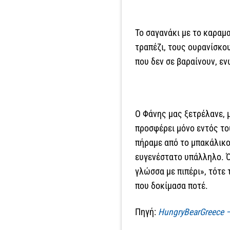
Το σαγανάκι με το καραμα
τραπέζι, τους ουρανίσκου
που δεν σε βαραίνουν, ενώ
Ο Φάνης μας ξετρέλανε, μ
προσφέρει μόνο εντός του
πήραμε από το μπακάλικο
ευγενέστατο υπάλληλο. Ότ
γλώσσα με πιπέρι», τότε
που δοκίμασα ποτέ.
Πηγή:
HungryBearGreece –