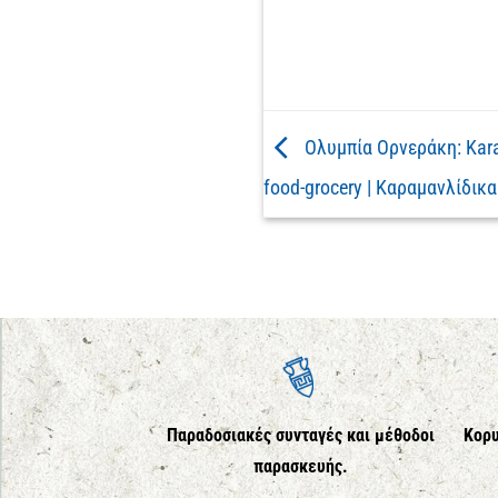
Ολυμπία Ορνεράκη: Karam
food-grocery | Καραμανλίδικα
Παραδοσιακές συνταγές και μέθοδοι
Κορυ
παρασκευής.