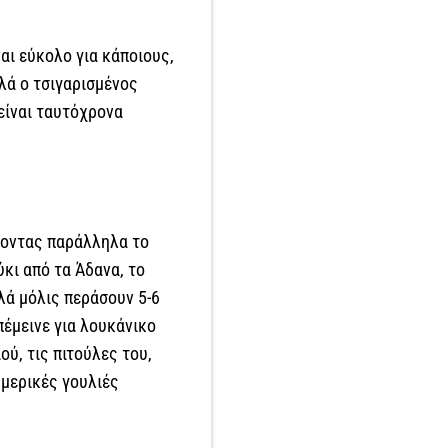
ναι εύκολο για κάποιους,
λά ο τσιγαρισμένος
 είναι ταυτόχρονα
έχοντας παράλληλα το
κι από τα Άδανα, το
λά μόλις περάσουν 5-6
πέμεινε για λουκάνικο
ού, τις πιτούλες του,
 μερικές γουλιές