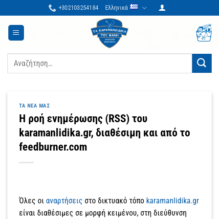
Μετάβαση
+302103254184
Ελληνικά
στο
περιεχόμενο
Αναζήτηση
για:
ΤΑ ΝΈΑ ΜΑΣ
Η ροή ενημέρωσης (RSS) του
karamanlidika.gr, διαθέσιμη και από το
feedburner.com
Όλες οι
αναρτήσεις
στο δικτυακό τόπο
karamanlidika.gr
είναι διαθέσιμες σε μορφή κειμένου, στη διεύθυνση