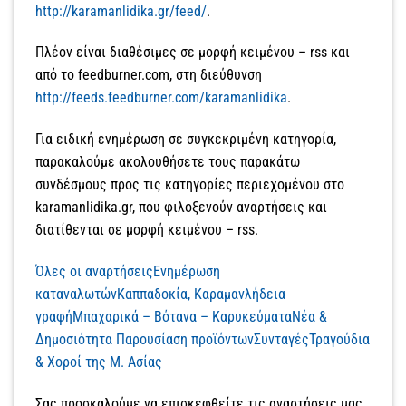
http://karamanlidika.gr/feed/
.
Πλέον είναι διαθέσιμες σε μορφή κειμένου – rss και
από το feedburner.com, στη διεύθυνση
http://feeds.feedburner.com/karamanlidika
.
Για ειδική ενημέρωση σε συγκεκριμένη κατηγορία,
παρακαλούμε ακολουθήσετε τους παρακάτω
συνδέσμους προς τις κατηγορίες περιεχομένου στο
karamanlidika.gr, που φιλοξενούν αναρτήσεις και
διατίθενται σε μορφή κειμένου – rss.
Όλες οι αναρτήσεις
Ενημέρωση
καταναλωτών
Καππαδοκία, Καραμανλήδεια
γραφή
Μπαχαρικά – Βότανα – Καρυκεύματα
Νέα &
Δημοσιότητα
Παρουσίαση προϊόντων
Συνταγές
Τραγούδια
& Χοροί της Μ. Ασίας
Σας προσκαλούμε να επισκεφθείτε τις αναρτήσεις μας