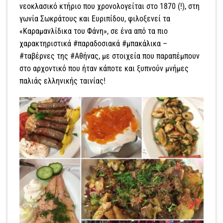
νεοκλασικό κτήριο που χρονολογείται στο 1870 (!), στη
γωνία Σωκράτους και Ευριπίδου, φιλοξενεί τα
«Καραµανλίδικα του Φάνη», σε ένα από τα πιο
χαρακτηριστικά #παραδοσιακά #µπακάλικα –
#ταβέρνες της #Αθήνας, µε στοιχεία που παραπέµπουν
στο αρχοντικό που ήταν κάποτε και ξυπνούν µνήµες
παλιάς ελληνικής ταινίας!