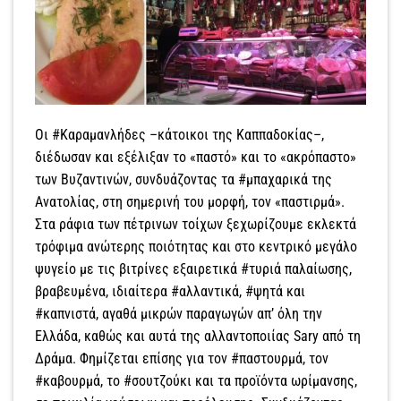
Οι #Καραµανλήδες –κάτοικοι της Καππαδοκίας–,
διέδωσαν και εξέλιξαν το «παστό» και το «ακρόπαστο»
των Βυζαντινών, συνδυάζοντας τα #µπαχαρικά της
Ανατολίας, στη σηµερινή του µορφή, τον «παστιρµά».
Στα ράφια των πέτρινων τοίχων ξεχωρίζουµε εκλεκτά
τρόφιµα ανώτερης ποιότητας και στο κεντρικό µεγάλο
ψυγείο µε τις βιτρίνες εξαιρετικά #τυριά παλαίωσης,
βραβευµένα, ιδιαίτερα #αλλαντικά, #ψητά και
#καπνιστά, αγαθά µικρών παραγωγών απ’ όλη την
Ελλάδα, καθώς και αυτά της αλλαντοποιίας Sary από τη
Δράµα. Φηµίζεται επίσης για τον #παστουρµά, τον
#καβουρµά, το #σουτζούκι και τα προϊόντα ωρίµανσης,