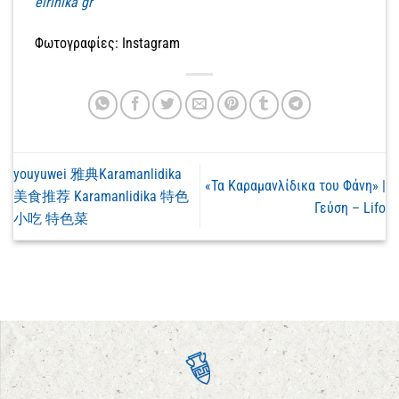
eirinika gr
Φωτογραφίες: Instagram
youyuwei 雅典Karamanlidika
«Τα Καραμανλίδικα του Φάνη» |
美食推荐 Karamanlidika 特色
Γεύση – Lifo
小吃 特色菜