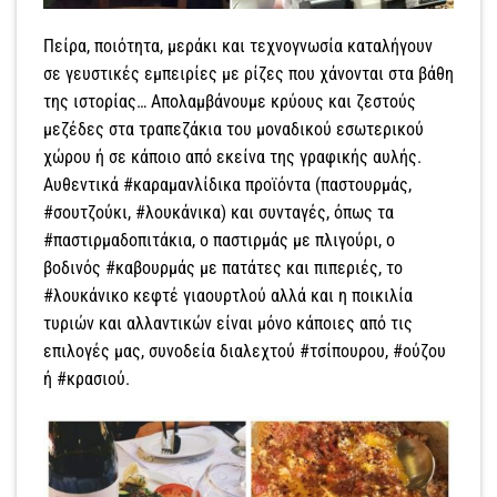
Πείρα, ποιότητα, µεράκι και τεχνογνωσία καταλήγουν
σε γευστικές εµπειρίες µε ρίζες που χάνονται στα βάθη
της ιστορίας… Απολαµβάνουµε κρύους και ζεστούς
µεζέδες στα τραπεζάκια του µοναδικού εσωτερικού
χώρου ή σε κάποιο από εκείνα της γραφικής αυλής.
Αυθεντικά #καραµανλίδικα προϊόντα (παστουρµάς,
#σουτζούκι, #λουκάνικα) και συνταγές, όπως τα
#παστιρµαδοπιτάκια, ο παστιρµάς µε πλιγούρι, ο
βοδινός #καβουρµάς µε πατάτες και πιπεριές, το
#λουκάνικο κεφτέ γιαουρτλού αλλά και η ποικιλία
τυριών και αλλαντικών είναι µόνο κάποιες από τις
επιλογές µας, συνοδεία διαλεχτού #τσίπουρου, #ούζου
ή #κρασιού.