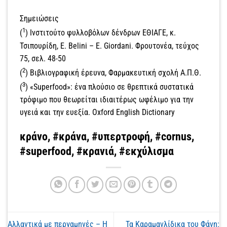
Σημειώσεις
1
(
) Ινστιτούτο φυλλοβόλων δένδρων ΕΘΙΑΓΕ, κ.
Τσιπουρίδη, E. Belini – E. Giordani. Φρουτονέα, τεύχος
75, σελ. 48-50
2
(
) Βιβλιογραφική έρευνα, Φαρμακευτική σχολή Α.Π.Θ.
3
(
) «Superfood»: ένα πλούσιο σε θρεπτικά συστατικά
τρόφιμο που θεωρείται ιδιαιτέρως ωφέλιμο για την
υγειά και την ευεξία. Oxford English Dictionary
κράνο, #κράνα, #υπερτροφή, #cornus,
#superfood, #κρανιά, #εκχύλισμα
Αλλαντικά με περγαμηνές – Η
Τα Καραμανλίδικα του Φάνη: