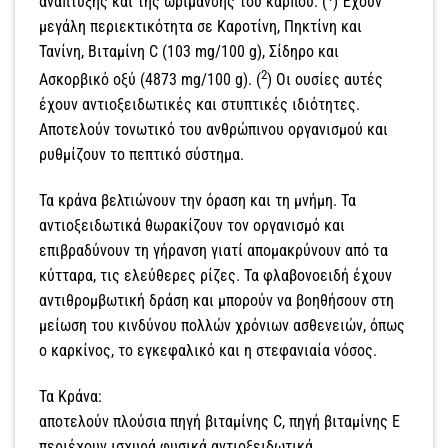
ανάπτυξης και της ωρίμανσης του καρπού. (
) Έχουν
μεγάλη περιεκτικότητα σε Καροτίνη, Πηκτίνη και
Τανίνη, Βιταμίνη C (103 mg/100 g), Σίδηρο και
2
Ασκορβικό οξύ (4873 mg/100 g). (
) Οι ουσίες αυτές
έχουν αντιοξειδωτικές και στυπτικές ιδιότητες.
Αποτελούν τονωτικό του ανθρώπινου οργανισμού και
ρυθμίζουν το πεπτικό σύστημα.
Τα κράνα βελτιώνουν την όραση και τη μνήμη. Τα
αντιοξειδωτικά θωρακίζουν τον οργανισμό και
επιβραδύνουν τη γήρανση γιατί απομακρύνουν από τα
κύτταρα, τις ελεύθερες ρίζες. Τα φλαβονοειδή έχουν
αντιθρομβωτική δράση και μπορούν να βοηθήσουν στη
μείωση του κινδύνου πολλών χρόνιων ασθενειών, όπως
ο καρκίνος, το εγκεφαλικό και η στεφανιαία νόσος.
Τα Κράνα:
αποτελούν πλούσια πηγή βιταμίνης C, πηγή βιταμίνης E
περιέχουν ισχυρά φυσικά αντιοξειδωτικά