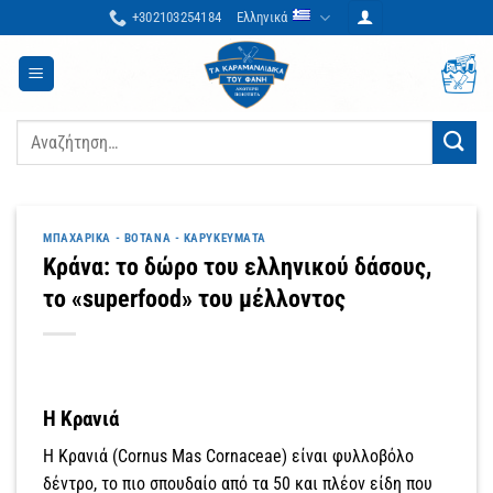
Μετάβαση
+302103254184
Ελληνικά
στο
περιεχόμενο
Αναζήτηση
για:
ΜΠΑΧΑΡΙΚΆ - ΒΌΤΑΝΑ - ΚΑΡΥΚΕΎΜΑΤΑ
Κράνα: το δώρο του ελληνικού δάσους,
το «superfood» του μέλλοντος
Η Κρανιά
Η Κρανιά (Cornus Mas Cornaceae) είναι φυλλοβόλο
δέντρο, το πιο σπουδαίο από τα 50 και πλέον είδη που