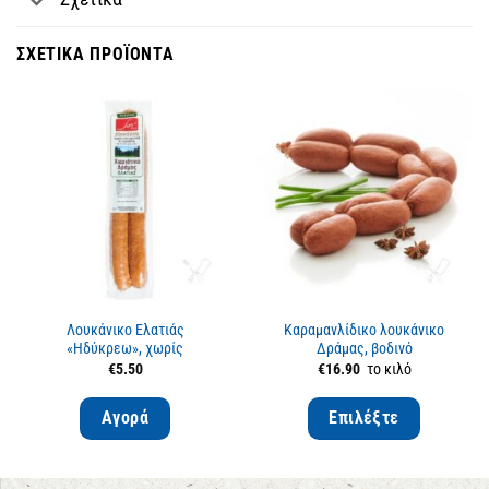
ΣΧΕΤΙΚΆ ΠΡΟΪΌΝΤΑ
Λουκάνικο Ελατιάς
Καραμανλίδικο λουκάνικο
«Ηδύκρεω», χωρίς
Δράμας, βοδινό
συντηρητικά
€
5.50
€
16.90
το κιλό
Αγορά
Επιλέξτε