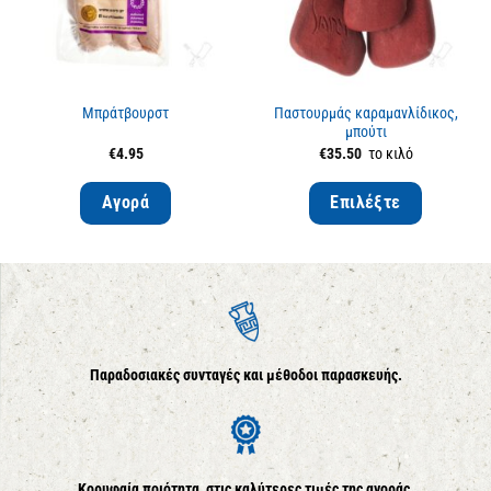
Μπράτβουρστ
Παστουρμάς καραμανλίδικος,
μπούτι
€
4.95
€
35.50
το κιλό
Αγορά
Επιλέξτε
Παραδοσιακές συνταγές και μέθοδοι παρασκευής.
Κορυφαία ποιότητα, στις καλύτερες τιμές της αγοράς.