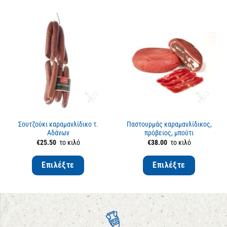
Σουτζούκι καραμανλίδικο τ.
Παστουρμάς καραμανλίδικος,
Αδάνων
πρόβειος, μπούτι
€
25.50
το κιλό
€
38.00
το κιλό
Επιλέξτε
Επιλέξτε