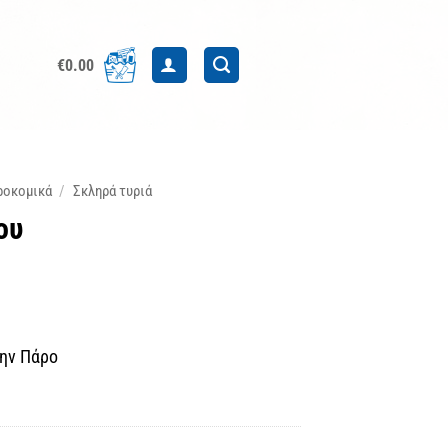
€
0.00
ροκομικά
/
Σκληρά τυριά
ου
την Πάρο