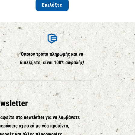
Επιλέξτε
Αγο
Όποιον τρόπο πληρωμής και να
ς
διαλέξετε, είναι 100% ασφαλής!
wsletter
αφείτε στο newsletter για να λαμβάνετε
ερώσεις σχετικά με νέα προϊόντα,
σφορές και άλλες πληροφορίες.