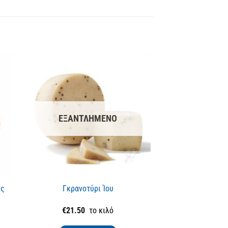
ΕΞΑΝΤΛΗΜΈΝΟ
ης
Γκρανοτύρι Ίου
Μανούρι πρόβε
€
21.50
το κιλό
€
9.