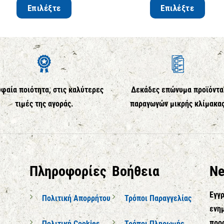
Επιλέξτε
Επιλέξτε
φαία ποιότητα, στις καλύτερες
Δεκάδες επώνυμα προϊόντα
τιμές της αγοράς.
παραγωγών μικρής κλίμακα
Πληροφορίες
Βοήθεια
Ne
Εγγρ
Πολιτική Απορρήτου
Τρόποι Παραγγελίας
ενημ
προ
Πολιτική Cookies
Τρόποι Πληρωμής