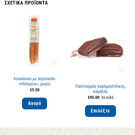
ΣΧΕΤΙΚΆ ΠΡΟΪΌΝΤΑ
Εξαντλημένο
Λουκάνικο με πορτοκάλι
«Ηδύκρεω», χωρίς
Παστουρμάς καραμανλίδικος,
συντηρητικά
€
5.50
καμήλας
€
95.00
το κιλό
Αγορά
Επιλέξτε