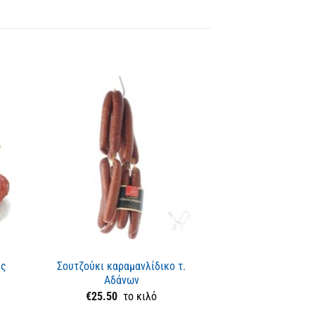
ής
Σουτζούκι καραμανλίδικο τ.
Λουκάνικο με
Αδάνων
«Ηδύκρεω», χωρί
€
25.50
το κιλό
€
5.