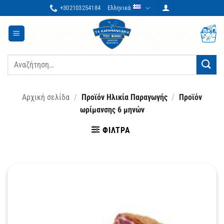
Μετάβαση
+302103254184
Ελληνικά
στο
περιεχόμενο
Αναζήτηση
για:
Αρχική σελίδα
/
Προϊόν Ηλικία Παραγωγής
/
Προϊόν
ωρίμανσης 6 μηνών
ΦΊΛΤΡΑ