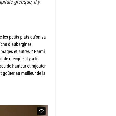
itale grecque, il y
 les petits plats qu’on va
raîche d’aubergines,
fromages et autres ? Parmi
ale grecque, il y a le
peu de hauteur et rajouter
t goûter au meilleur de la