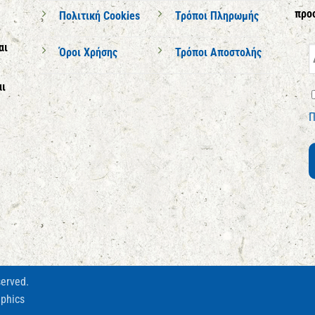
προ
Πολιτική Cookies
Τρόποι Πληρωμής
αι
Όροι Χρήσης
Τρόποι Αποστολής
αι
Π
served.
phics