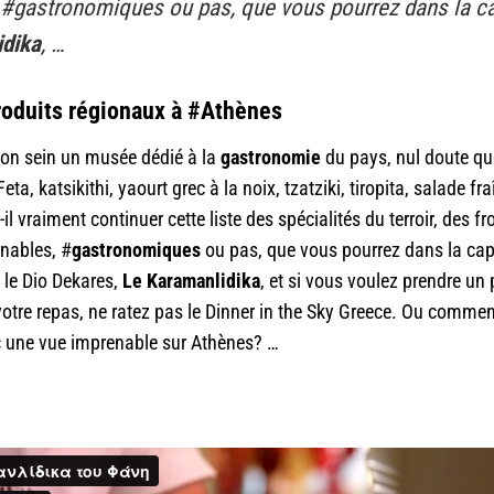
 #gastronomiques ou pas, que vous pourrez dans la cap
idika
, …
roduits régionaux à #Athènes
son sein un musée dédié à la
gastronomie
du pays, nul doute que
 Feta, katsikithi, yaourt grec à la noix, tzatziki, tiropita, salade f
l vraiment continuer cette liste des spécialités du terroir, des 
rnables, #
gastronomiques
ou pas, que vous pourrez dans la capit
 le Dio Dekares,
Le Karamanlidika
, et si vous voulez prendre un 
 votre repas, ne ratez pas le Dinner in the Sky Greece. Ou commen
 une vue imprenable sur Athènes? …