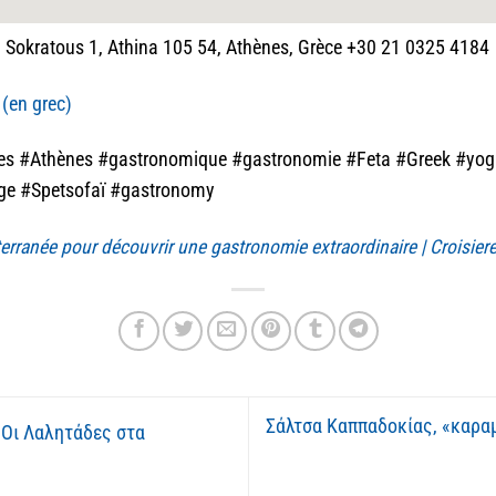
 Sokratous 1, Athina 105 54, Athènes, Grèce +30 21 0325 4184
 (en grec)
es #Athènes #gastronomique #gastronomie #Feta #Greek #yogur
ge #Spetsofaï #gastronomy
erranée pour découvrir une gastronomie extraordinaire | Croisie
Σάλτσα Καππαδοκίας, «καρα
 Οι Λαλητάδες στα