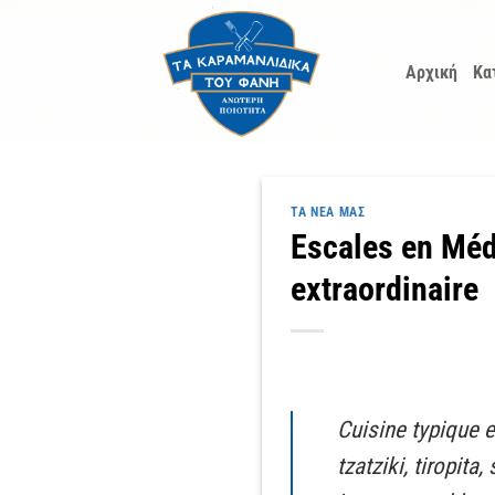
Μετάβαση
στο
Αρχική
Κα
περιεχόμενο
ΤΑ ΝΈΑ ΜΑΣ
Escales en Méd
extraordinaire
Cuisine typique e
tzatziki, tiropit