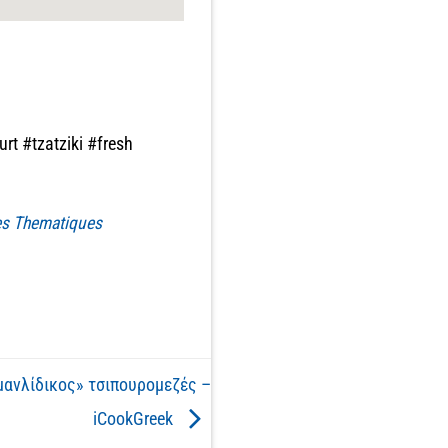
t #tzatziki #fresh
res Thematiques
μανλίδικος» τσιπουρομεζές –
iCookGreek