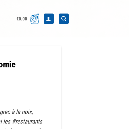
€
0.00
nomie
grec à la noix,
mi les #restaurants