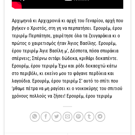
Αρχιμηνιά κι Αρχιχρονιά κι αρχή του Γεναρίου, αρχή που
βγήκεν ο Χριστός, στη γη να περπατήσει. Ερουρέμ, έρου
τεριρέμ Περπάτησε, χαιρέτησε όλα τα ζευγαράκια κι ο
πρώτος ο χαιρετισμός ήταν Άγιος Βασίλης. Ερουρέμ,
έρου τεριρέμ Άγιε Βασίλη μ’, Δέσποτα, πόσα σπυράκια
σπέρνεις; Σπέρνω σιτάρι δώδεκα, κριθάρι δεκαπέντε.
Ερουρέμ, έρου τεριρέμ Έχω και ρόδι δεκαοχτώ κάτω
στο περιβόλι, κι εκείνο μου το φάγανε περδίκια και
λαγούδια. Ερουρέμ, έρου τεριρέμ Σ’ αυτό το σπίτι που
‘ρθαμε πέτρα να μη ραγίσει κι ο νοικοκύρης του σπιτιού
χρόνους πολλούς να ζήσει! Ερουρέμ, έρου τεριρέμ