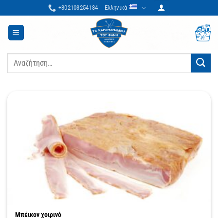
Μετάβαση
+302103254184
Ελληνικά
στο
περιεχόμενο
Αναζήτηση
για:
Μπέικον χοιρινό