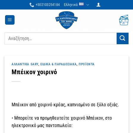
Μετάβαση
+302103254184
Ελληνικά
στο
περιεχόμενο
Αναζήτηση
για:
ΑΛΛΑΝΤΙΚΆ SARY
,
ΕΙΔΙΚΆ & ΠΑΡΑΔΟΣΙΑΚΆ
,
ΠΡΟΪΌΝΤΑ
Μπέικον χοιρινό
Μπέικον από χοιρινό κρέας, καπνισμένο σε ξύλο οξιάς.
• Μπορείτε να προμηθευτείτε χοιρινό Μπέικον, στο
ηλεκτρονικό μας παντοπωλείο: