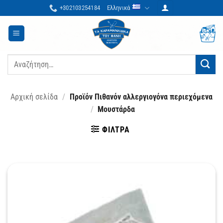
Μετάβαση
+302103254184
Ελληνικά
στο
περιεχόμενο
Αναζήτηση
για:
Αρχική σελίδα
/
Προϊόν Πιθανόν αλλεργιογόνα περιεχόμενα
/
Μουστάρδα
ΦΊΛΤΡΑ