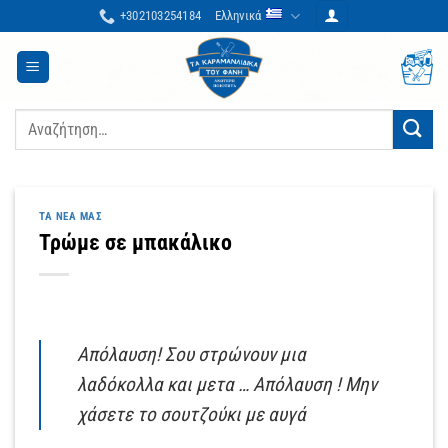
Μετάβαση
+302103254184
Ελληνικά
στο
περιεχόμενο
Αναζήτηση
για:
ΤΑ ΝΈΑ ΜΑΣ
Τρώμε σε μπακάλικο
Απόλαυση! Σου στρώνουν μια
λαδόκολλα και μετα … Απόλαυση ! Μην
χάσετε το σουτζούκι με αυγά