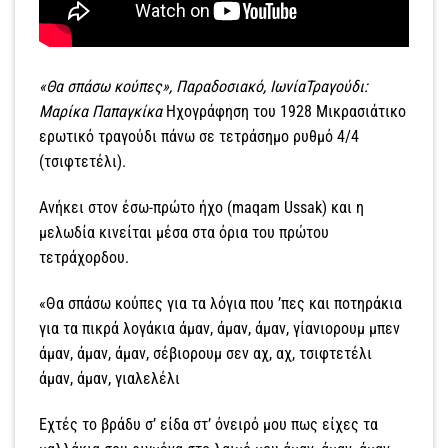
«Θα σπάσω κούπες», Παραδοσιακό, ΙωνίαΤραγούδι:
Μαρίκα Παπαγκίκα
Ηχογράφηση του 1928 Μικρασιάτικο
ερωτικό τραγούδι πάνω σε τετράσημο ρυθμό 4/4
(τσιφτετέλι).
Ανήκει στον έσω-πρώτο ήχο (maqam Ussak) και η
μελωδία κινείται μέσα στα όρια του πρώτου
τετράχορδου.
«Θα σπάσω κούπες για τα λόγια που ’πες και ποτηράκια
για τα πικρά λογάκια άμαν, άμαν, άμαν, γίανιορουμ μπεν
άμαν, άμαν, άμαν, σέβιορουμ σεν αχ, αχ, τσιφτετέλι
άμαν, άμαν, γιαλελέλι
Εχτές το βράδυ σ’ είδα στ’ όνειρό μου πως είχες τα