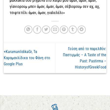
μαλλάκια σου ριγμένα στο λαιμό μου άμαν, άμαν, άμαν,
γίανιορουμ μπεν άμαν, άμαν, άμαν, σέβιορουμ σεν αχ, αχ,
τσιφτετέλι άμαν, άμαν, γιαλελέλι»
Γεύση από το παρελθόν:
+KaramanlidikaGr, Τα
Παστιρμάς – A Taste of the
Καραμανλίδικα του Φάνη στο
Past: Pastirma –
Google Plus
HistoryofGreekFood