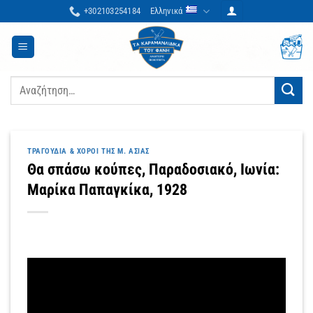
Μετάβαση
+302103254184
Ελληνικά
στο
περιεχόμενο
Αναζήτηση
για:
ΤΡΑΓΟΎΔΙΑ & ΧΟΡΟΊ ΤΗΣ Μ. ΑΣΊΑΣ
Θα σπάσω κούπες, Παραδοσιακό, Ιωνία:
Μαρίκα Παπαγκίκα, 1928