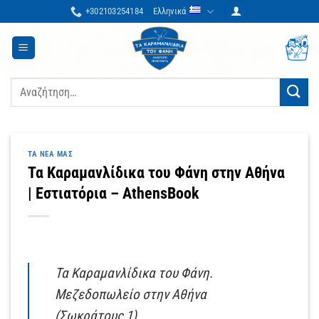
Μετάβαση
+302103254184
Ελληνικά
στο
περιεχόμενο
Αναζήτηση
για:
ΤΑ ΝΈΑ ΜΑΣ
Τα Καραμανλίδικα του Φάνη στην Αθήνα
| Εστιατόρια – AthensBook
Τα Καραμανλίδικα του Φάνη.
Μεζεδοπωλείο στην Αθήνα
(Σωκράτους 1).