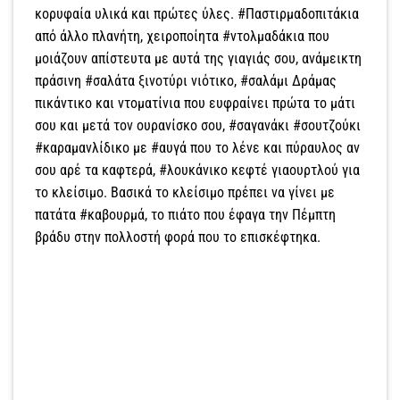
κορυφαία υλικά και πρώτες ύλες. #Παστιρμαδοπιτάκια
από άλλο πλανήτη, χειροποίητα #ντολμαδάκια που
μοιάζουν απίστευτα με αυτά της γιαγιάς σου, ανάμεικτη
πράσινη #σαλάτα ξινοτύρι νιότικο, #σαλάμι Δράμας
πικάντικο και ντοματίνια που ευφραίνει πρώτα το μάτι
σου και μετά τον ουρανίσκο σου, #σαγανάκι #σουτζούκι
#καραμανλίδικο με #αυγά που το λένε και πύραυλος αν
σου αρέ τα καφτερά, #λουκάνικο κεφτέ γιαουρτλού για
το κλείσιμο. Βασικά το κλείσιμο πρέπει να γίνει με
πατάτα #καβουρμά, το πιάτο που έφαγα την Πέμπτη
βράδυ στην πολλοστή φορά που το επισκέφτηκα.