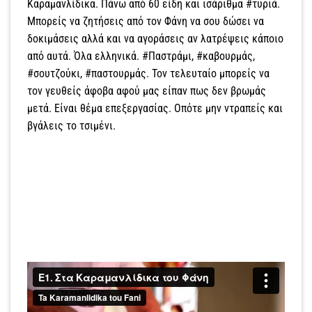
Καραμανλίδικα. Πάνω από 60 είδη και ισάριθμα #τυριά.
Μπορείς να ζητήσεις από τον Φάνη να σου δώσει να
δοκιμάσεις αλλά και να αγοράσεις αν λατρέψεις κάποιο
από αυτά. Όλα ελληνικά. #Παστράμι, #καβουρμάς,
#σουτζούκι, #παστουρμάς. Τον τελευταίο μπορείς να
τον γευθείς άφοβα αφού μας είπαν πως δεν βρωμάς
μετά. Είναι θέμα επεξεργασίας. Οπότε μην ντραπείς και
βγάλεις το τσιμένι.