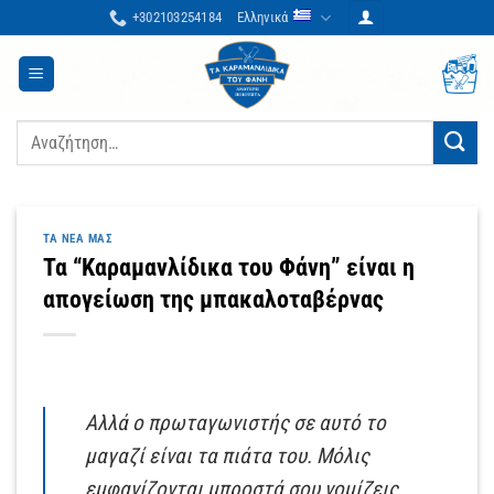
Μετάβαση
+302103254184
Ελληνικά
στο
περιεχόμενο
Αναζήτηση
για:
ΤΑ ΝΈΑ ΜΑΣ
Τα “Καραμανλίδικα του Φάνη” είναι η
απογείωση της μπακαλοταβέρνας
Αλλά ο πρωταγωνιστής σε αυτό το
μαγαζί είναι τα πιάτα του. Μόλις
εμφανίζονται μπροστά σου νομίζεις